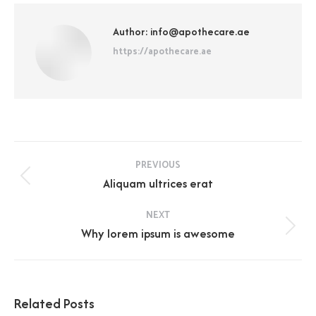
Author:
info@apothecare.ae
https://apothecare.ae
Post
PREVIOUS
navigation
Previous
Aliquam ultrices erat
post:
NEXT
Next
Why lorem ipsum is awesome
post:
Related Posts