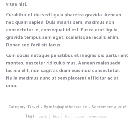
vitae nisi.
Curabitur et dui sed ligula pharetra gravida. Aenean
nec quam sapien. Duis mauris sem, maximus non
consectetur id, consequat id est. Fusce erat ligula,
gravida tempus sem eget, scelerisque iaculis enim.
Donec sed facilisis lacus.
Cum sociis natoque penatibus et magnis dis parturient
montes, nascetur ridiculus mus. Aenean malesuada
lacinia elit, non sagittis diam euismod consectetur.
Nulla maximus nunc ut sem placerat efficitur ac ut
urna.
Category:
Travel
By
info@apothecare.ae
September 9, 2016
Tags:
article
blog
life
theme
themeforest