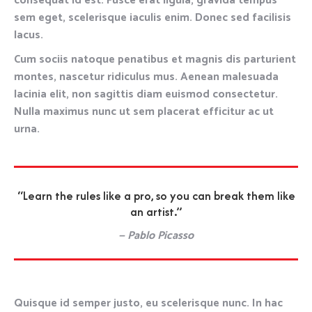
consequat id est. Fusce erat ligula, gravida tempus
sem eget, scelerisque iaculis enim. Donec sed facilisis
lacus.
Cum sociis natoque penatibus et magnis dis parturient
montes, nascetur ridiculus mus. Aenean malesuada
lacinia elit, non sagittis diam euismod consectetur.
Nulla maximus nunc ut sem placerat efficitur ac ut
urna.
“Learn the rules like a pro, so you can break them like
an artist.”
— Pablo Picasso
Quisque id semper justo, eu scelerisque nunc. In hac